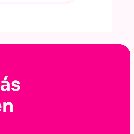
tás
en