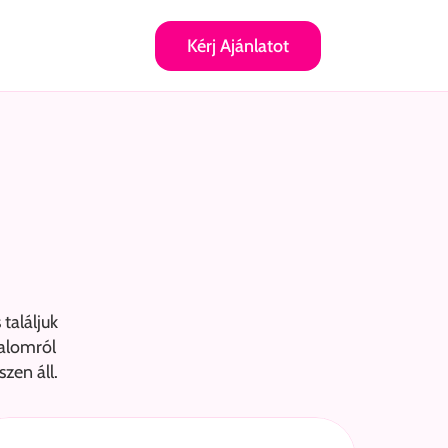
Kérj Ajánlatot
aláljuk 
alomról 
zen áll.