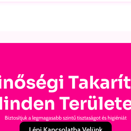
nőségi Takarí
inden Terület
Biztosítjuk a legmagasabb szintű tisztaságot és higiéniát
Lépj Kapcsolatba Velünk