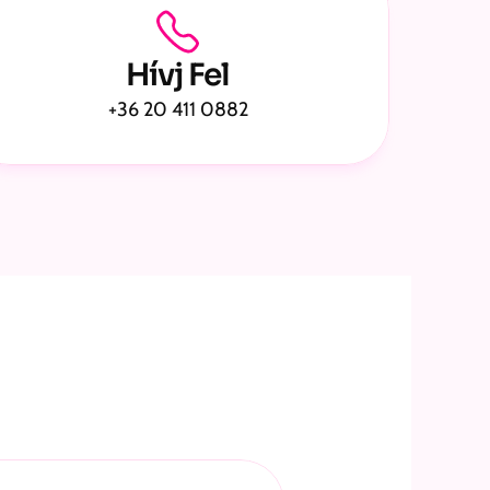
Hívj Fel
+36 20 411 0882
Munkára!