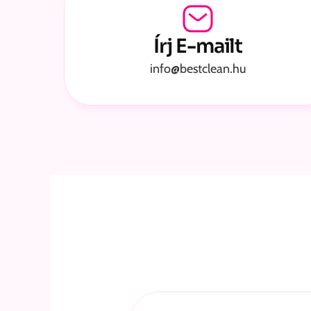
Írj E-mailt
info@bestclean.hu
Készen 